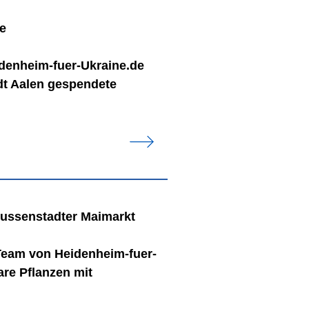
ne
denheim-fuer-Ukraine.de
dt Aalen gespendete
Gussenstadter Maimarkt
Team von Heidenheim-fuer-
are Pflanzen mit