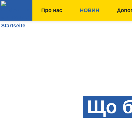
Про нас
НОВИН
Допом
Що б