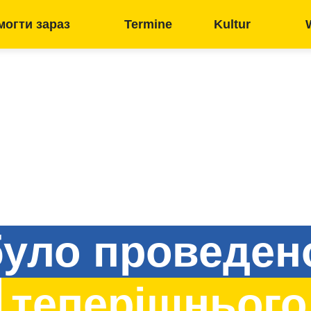
огти зараз
Termine
Kultur
уло проведен
теперішнього