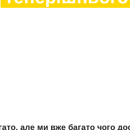
ато, але ми вже багато чого до