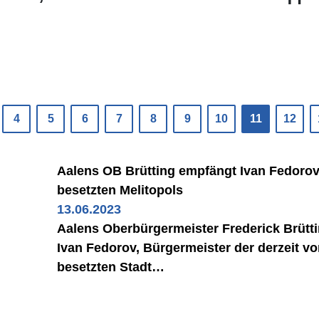
4
5
6
7
8
9
10
11
12
Aalens OB Brütting empfängt Ivan Fedorov
besetzten Melitopols
13.06.2023
Aalens Oberbürgermeister Frederick Brütt
Ivan Fedorov, Bürgermeister der derzeit v
besetzten Stadt…