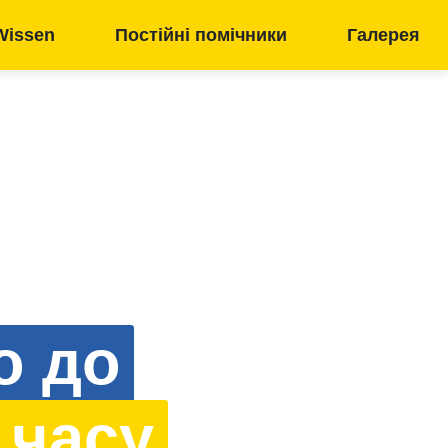
Wissen
Постійні помічники
Галерея
о до
 часу