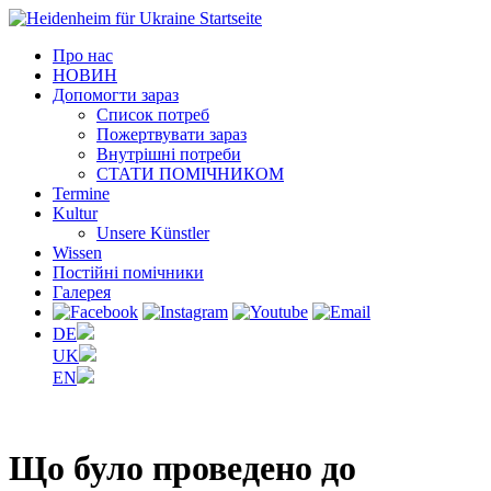
Про нас
НОВИН
Допомогти зараз
Список потреб
Пожертвувати зараз
Внутрішні потреби
СТАТИ ПОМІЧНИКОМ
Termine
Kultur
Unsere Künstler
Wissen
Постійні помічники
Галерея
DE
UK
EN
Що було проведено до