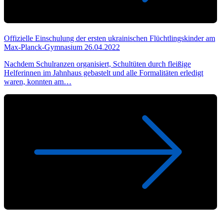
Offizielle Einschulung der ersten ukrainischen Flüchtlingskinder am
Max-Planck-Gymnasium
26.04.2022
Nachdem Schulranzen organisiert, Schultüten durch fleißige
Helferinnen im Jahnhaus gebastelt und alle Formalitäten erledigt
waren, konnten am…