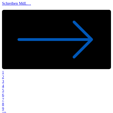
Schreiben MdL…
1
2
3
4
5
6
7
8
9