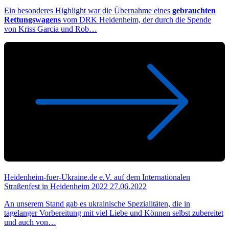
Ein besonderes Highlight war die Übernahme eines
gebrauchten
Rettungswagens
vom DRK Heidenheim, der durch die Spende
von Kriss Garcia und Rob…
Heidenheim-fuer-Ukraine.de e.V. auf dem Internationalen
Straßenfest in Heidenheim 2022
27.06.2022
An unserem Stand gab es ukrainische Spezialitäten, die in
tagelanger Vorbereitung mit viel Liebe und Können selbst zubereitet
und auch von…