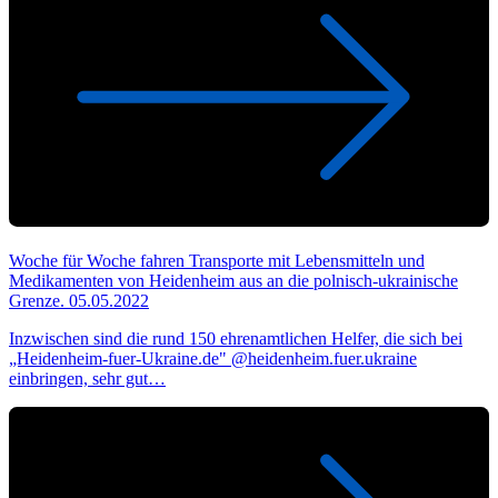
Woche für Woche fahren Transporte mit Lebensmitteln und
Medikamenten von Heidenheim aus an die polnisch-ukrainische
Grenze.
05.05.2022
Inzwischen sind die rund 150 ehrenamtlichen Helfer, die sich bei
„Heidenheim-fuer-Ukraine.de" @heidenheim.fuer.ukraine
einbringen, sehr gut…