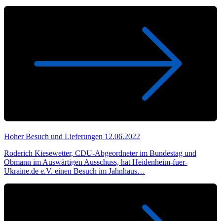
Hoher Besuch und Lieferungen
12.06.2022
Roderich Kiesewetter, CDU-Abgeordneter im Bundestag und
Obmann im Auswärtigen Ausschuss, hat Heidenheim-fuer-
Ukraine.de e.V. einen Besuch im Jahnhaus…