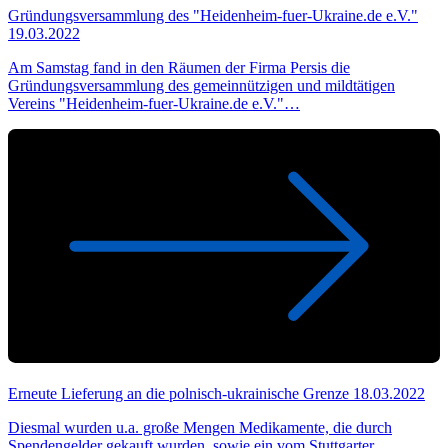
Gründungsversammlung des "Heidenheim-fuer-Ukraine.de e.V."
19.03.2022
Am Samstag fand in den Räumen der Firma Persis die
Gründungsversammlung des gemeinnützigen und mildtätigen
Vereins "Heidenheim-fuer-Ukraine.de e.V."…
Erneute Lieferung an die polnisch-ukrainische Grenze
18.03.2022
Diesmal wurden u.a. große Mengen Medikamente, die durch
Spendengelder gekauft wurden, sowie ein vom Stuttgarter