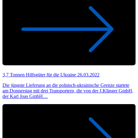
3,7 Tonnen Hilfsgüter für die Ukraine
26.03.2022
Die jüngste Lieferung an die polnisch-ukrainische Grenze startete
am Donnerstag mit drei Transportern, die von der J.Klinger GmbH,
der Karl Joas GmbH…