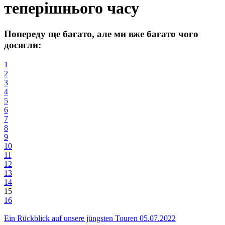
теперішнього часу
Попереду ще багато, але ми вже багато чого
досягли:
1
2
3
4
5
6
7
8
9
10
11
12
13
14
15
16
Ein Rückblick auf unsere jüngsten Touren
05.07.2022