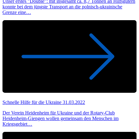
Unser erstes "Double": mit insgesamt ca. 8,7 Tonnen an Hilfsgütern
konnte bei dem jüngste Transport an die polnisch-ukrainische
Grenze eine…
Schnelle Hilfe für die Ukraine
31.03.2022
Der Verein Heidenheim für Ukraine und der Rotary-Club
Heidenheim-Giengen wollen gemeinsam den Menschen im
Kriegsgebiet…