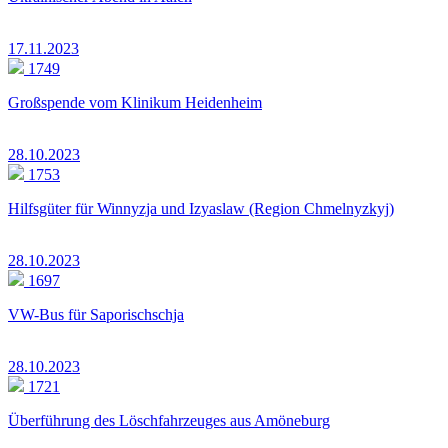
17.11.2023
1749
Großspende vom Klinikum Heidenheim
28.10.2023
1753
Hilfsgüter für Winnyzja und Izyaslaw (Region Chmelnyzkyj)
28.10.2023
1697
VW-Bus für Saporischschja
28.10.2023
1721
Überführung des Löschfahrzeuges aus Amöneburg