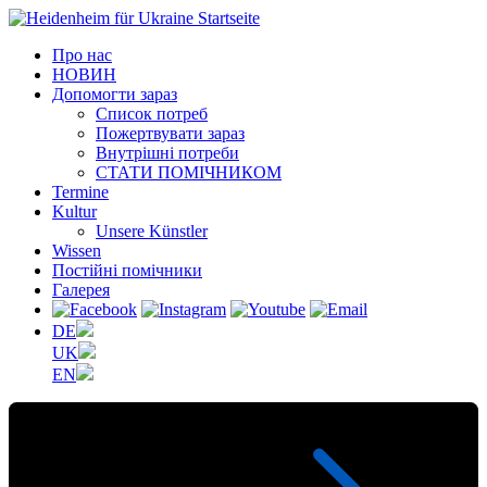
Про нас
НОВИН
Допомогти зараз
Список потреб
Пожертвувати зараз
Внутрішні потреби
СТАТИ ПОМІЧНИКОМ
Termine
Kultur
Unsere Künstler
Wissen
Постійні помічники
Галерея
DE
UK
EN