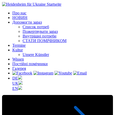
Про нас
НОВИН
Допомогти зараз
Список потреб
Пожертвувати зараз
Внутрішні потреби
СТАТИ ПОМІЧНИКОМ
Termine
Kultur
Unsere Künstler
Wissen
Постійні помічники
Галерея
DE
UK
EN