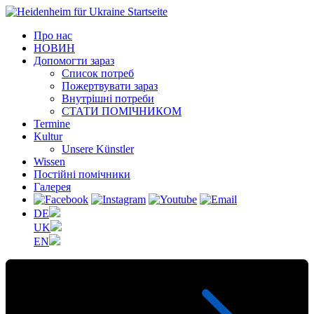
Про нас
НОВИН
Допомогти зараз
Список потреб
Пожертвувати зараз
Внутрішні потреби
СТАТИ ПОМІЧНИКОМ
Termine
Kultur
Unsere Künstler
Wissen
Постійні помічники
Галерея
DE
UK
EN