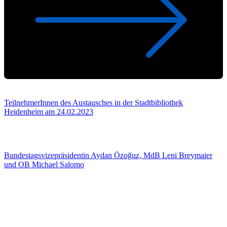
TeilnehmerInnen des Austausches in der Stadtbibliothek
Heidenheim am 24.02.2023
Bundestagsvizepräsidentin Aydan Özoğuz, MdB Leni Breymaier
und OB Michael Salomo