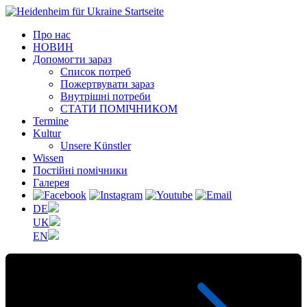
Про нас
НОВИН
Допомогти зараз
Список потреб
Пожертвувати зараз
Внутрішні потреби
СТАТИ ПОМІЧНИКОМ
Termine
Kultur
Unsere Künstler
Wissen
Постійні помічники
Галерея
DE
UK
EN