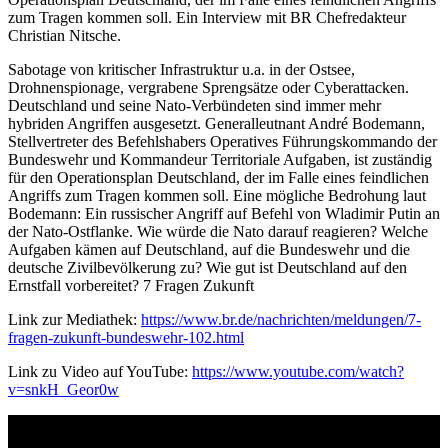
zum Tragen kommen soll. Ein Interview mit BR Chefredakteur
Christian Nitsche.
Sabotage von kritischer Infrastruktur u.a. in der Ostsee,
Drohnenspionage, vergrabene Sprengsätze oder Cyberattacken.
Deutschland und seine Nato-Verbündeten sind immer mehr
hybriden Angriffen ausgesetzt. Generalleutnant André Bodemann,
Stellvertreter des Befehlshabers Operatives Führungskommando der
Bundeswehr und Kommandeur Territoriale Aufgaben, ist zuständig
für den Operationsplan Deutschland, der im Falle eines feindlichen
Angriffs zum Tragen kommen soll. Eine mögliche Bedrohung laut
Bodemann: Ein russischer Angriff auf Befehl von Wladimir Putin an
der Nato-Ostflanke. Wie würde die Nato darauf reagieren? Welche
Aufgaben kämen auf Deutschland, auf die Bundeswehr und die
deutsche Zivilbevölkerung zu? Wie gut ist Deutschland auf den
Ernstfall vorbereitet? 7 Fragen Zukunft
Link zur Mediathek:
https://www.br.de/nachrichten/meldungen/7-
fragen-zukunft-bundeswehr-102.html
Link zu Video auf YouTube:
https://www.youtube.com/watch?
v=snkH_Geor0w