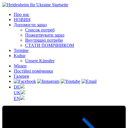
Про нас
НОВИН
Допомогти зараз
Список потреб
Пожертвувати зараз
Внутрішні потреби
СТАТИ ПОМІЧНИКОМ
Termine
Kultur
Unsere Künstler
Wissen
Постійні помічники
Галерея
DE
UK
EN