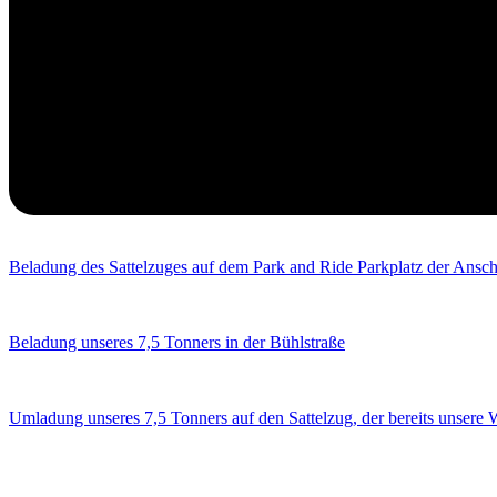
Beladung des Sattelzuges auf dem Park and Ride Parkplatz der Ansch
Beladung unseres 7,5 Tonners in der Bühlstraße
Umladung unseres 7,5 Tonners auf den Sattelzug, der bereits unsere 