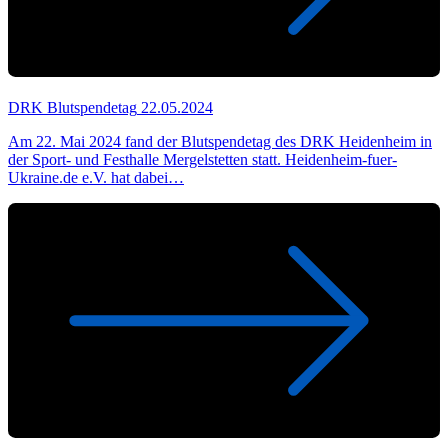
DRK Blutspendetag
22.05.2024
Am 22. Mai 2024 fand der Blutspendetag des DRK Heidenheim in
der Sport- und Festhalle Mergelstetten statt. Heidenheim-fuer-
Ukraine.de e.V. hat dabei…