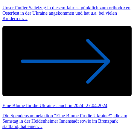
Unser fünfter Sattelzug in diesem Jahr ist pünktlich zum orthodoxen
Osterfest in der Ukraine angekommen und hat u.a. bei vielen
Kindern in…
Eine Blume für die Ukraine - auch in 2024!
27.04.2024
Die Spendensammelaktion "Eine Blume für die Ukraine!", die am
Samstag in der Heidenheimer Innenstadt sowie im Brenzpark
stattfand, hat einen…