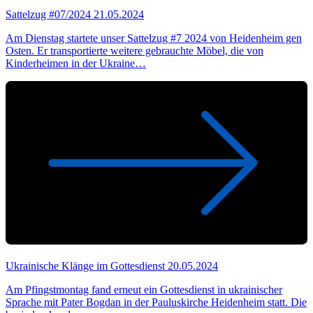
Sattelzug #07/2024
21.05.2024
Am Dienstag startete unser Sattelzug #7 2024 von Heidenheim gen
Osten. Er transportierte weitere gebrauchte Möbel, die von
Kinderheimen in der Ukraine…
Ukrainische Klänge im Gottesdienst
20.05.2024
Am Pfingstmontag fand erneut ein Gottesdienst in ukrainischer
Sprache mit Pater Bogdan in der Pauluskirche Heidenheim statt. Die