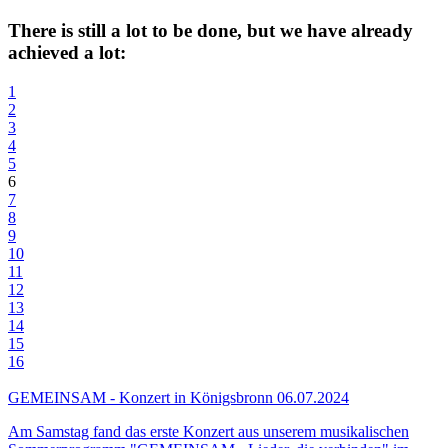
There is still a lot to be done, but we have already
achieved a lot:
1
2
3
4
5
6
7
8
9
10
11
12
13
14
15
16
GEMEINSAM - Konzert in Königsbronn
06.07.2024
Am Samstag fand das erste Konzert aus unserem musikalischen