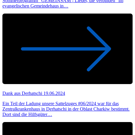
Sommerprogramm "GEMEINSAM - Lieder, die verbinden" im
evangelischen Gemeindehaus in…
Dank aus Derhatschi
19.06.2024
Ein Teil der Ladung unsere Sattelzuges #06/2024 war für das
Zentralkrankenhaus in Derhatschi in der Oblast Charkiw bestimmt.
Dort sind die Hilfsgüter…