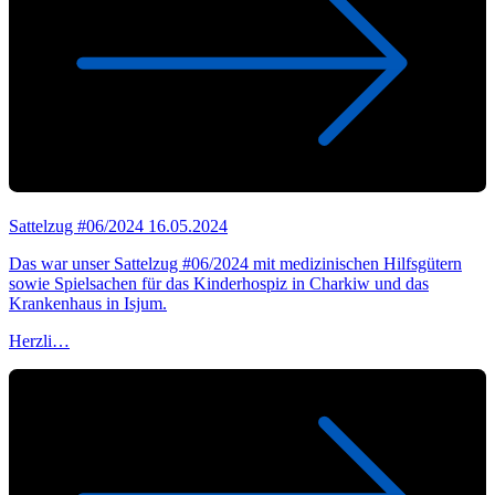
Sattelzug #06/2024
16.05.2024
Das war unser Sattelzug #06/2024 mit medizinischen Hilfsgütern
sowie Spielsachen für das Kinderhospiz in Charkiw und das
Krankenhaus in Isjum.
Herzli…