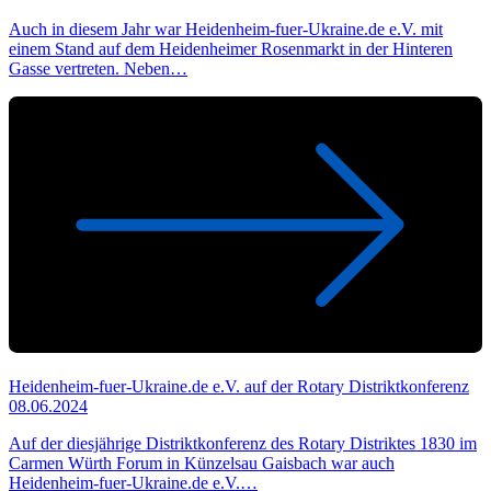
Auch in diesem Jahr war Heidenheim-fuer-Ukraine.de e.V. mit
einem Stand auf dem Heidenheimer Rosenmarkt in der Hinteren
Gasse vertreten. Neben…
Heidenheim-fuer-Ukraine.de e.V. auf der Rotary Distriktkonferenz
08.06.2024
Auf der diesjährige Distriktkonferenz des Rotary Distriktes 1830 im
Carmen Würth Forum in Künzelsau Gaisbach war auch
Heidenheim-fuer-Ukraine.de e.V.…