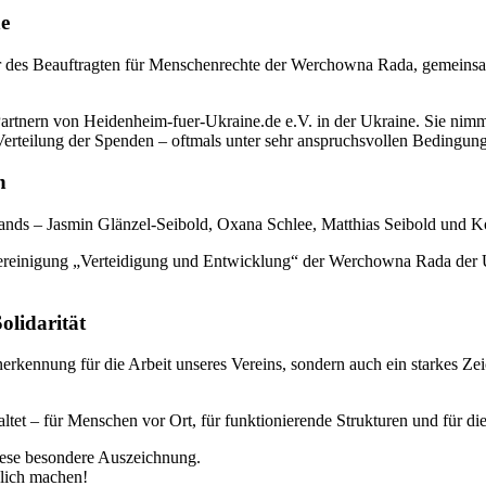
ne
 des Beauftragten für Menschenrechte der Werchowna Rada, gemeinsa
Partnern von Heidenheim‑fuer‑Ukraine.de e.V. in der Ukraine. Sie nimmt
 Verteilung der Spenden – oftmals unter sehr anspruchsvollen Bedingu
n
nds – Jasmin Glänzel‑Seibold, Oxana Schlee, Matthias Seibold und Ko
vereinigung „Verteidigung und Entwicklung“ der Werchowna Rada der Uk
olidarität
nerkennung für die Arbeit unseres Vereins, sondern auch ein starkes Z
altet – für Menschen vor Ort, für funktionierende Strukturen und für 
diese besondere Auszeichnung.
glich machen!