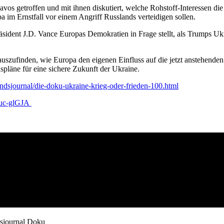
avos getroffen und mit ihnen diskutiert, welche Rohstoff-Interessen di
im Ernstfall vor einem Angriff Russlands verteidigen sollen.
äsident J.D. Vance Europas Demokratien in Frage stellt, als Trumps U
rauszufinden, wie Europa den eigenen Einfluss auf die jetzt anstehend
spläne für eine sichere Zukunft der Ukraine.
andsjournal/die-doku-ukraine-krieg-oder-frieden-100.html
Zuc-glGJA
dsjournal Doku