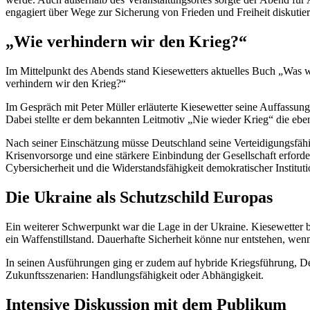
engagiert über Wege zur Sicherung von Frieden und Freiheit diskutie
„Wie verhindern wir den Krieg?“
Im Mittelpunkt des Abends stand Kiesewetters aktuelles Buch „Was wo
verhindern wir den Krieg?“
Im Gespräch mit Peter Müller erläuterte Kiesewetter seine Auffassun
Dabei stellte er dem bekannten Leitmotiv „Nie wieder Krieg“ die ebe
Nach seiner Einschätzung müsse Deutschland seine Verteidigungsfähigk
Krisenvorsorge und eine stärkere Einbindung der Gesellschaft erforder
Cybersicherheit und die Widerstandsfähigkeit demokratischer Institut
Die Ukraine als Schutzschild Europas
Ein weiterer Schwerpunkt war die Lage in der Ukraine. Kiesewetter 
ein Waffenstillstand. Dauerhafte Sicherheit könne nur entstehen, we
In seinen Ausführungen ging er zudem auf hybride Kriegsführung, De
Zukunftsszenarien: Handlungsfähigkeit oder Abhängigkeit.
Intensive Diskussion mit dem Publikum