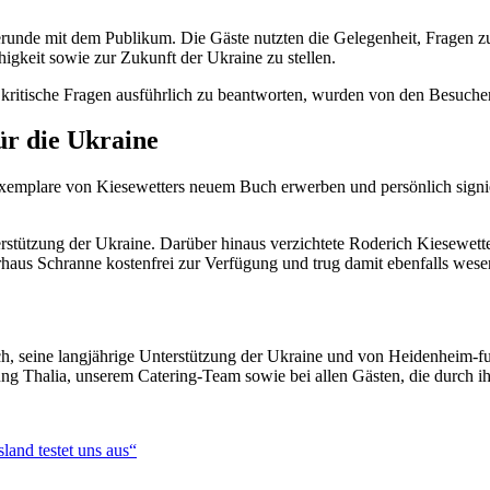
gerunde mit dem Publikum. Die Gäste nutzten die Gelegenheit, Fragen zu
gkeit sowie zur Zukunft der Ukraine zu stellen.
h kritische Fragen ausführlich zu beantworten, wurden von den Besuche
ür die Ukraine
mplare von Kiesewetters neuem Buch erwerben und persönlich signieren
erstützung der Ukraine. Darüber hinaus verzichtete Roderich Kiesewett
erhaus Schranne kostenfrei zur Verfügung und trug damit ebenfalls wese
h, seine langjährige Unterstützung der Ukraine und von Heidenheim-fue
ng Thalia, unserem Catering-Team sowie bei allen Gästen, die durch ih
land testet uns aus“