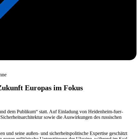
anne
 Zukunft Europas im Fokus
 und dem Publikum“ statt. Auf Einladung von Heidenheim-fuer-
 Sicherheitsarchitektur sowie die Auswirkungen des russischen
en und seine außen- und sicherheitspolitische Expertise geschätzt
n gegen militärische Unterstützung der Ukraine, während im Saal