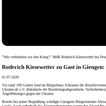
"Wie verhindern wir den Krieg?" MdB Roderich Kiesewetter bei Pete
Roderich Kiesewetter zu Gast in Giengen: 
01.07.2026
Vor rund 100 Gästen fand im Bürgerhaus Schranne die Benefizveranst
Ukraine.de e.V. diskutierte der Bundestagsabgeordnete, Sicherheitsex
Angriffskrieges gegen die Ukraine.
Bereits bei seiner Begrüßung würdigte Giengens Bürgermeister Alexande
werde. Auch außerhalb des Veranstaltungsortes sorgte der Abend für