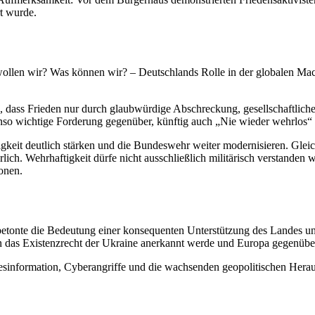
rt wurde.
llen wir? Was können wir? – Deutschlands Rolle in der globalen Machtv
g, dass Frieden nur durch glaubwürdige Abschreckung, gesellschaftlich
nso wichtige Forderung gegenüber, künftig auch „Nie wieder wehrlos“ 
eit deutlich stärken und die Bundeswehr weiter modernisieren. Gleichz
lich. Wehrhaftigkeit dürfe nicht ausschließlich militärisch verstanden 
ionen.
betonte die Bedeutung einer konsequenten Unterstützung des Landes u
nn das Existenzrecht der Ukraine anerkannt werde und Europa gegenübe
sinformation, Cyberangriffe und die wachsenden geopolitischen Herau